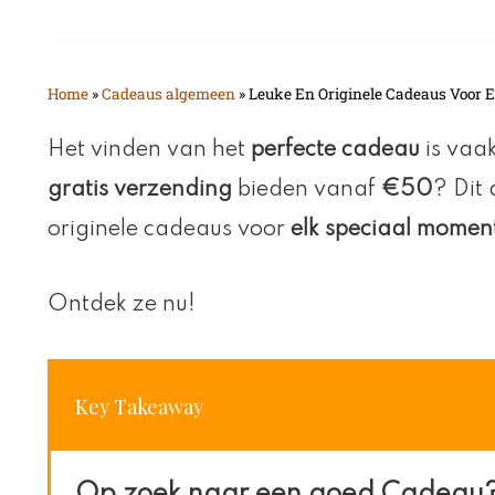
Home
»
Cadeaus algemeen
»
Leuke En Originele Cadeaus Voor
Het vinden van het
perfecte cadeau
is vaak
gratis verzending
bieden vanaf
€50
? Dit 
originele cadeaus voor
elk speciaal momen
Ontdek ze nu!
Key Takeaway
Op zoek naar een goed Cadeau