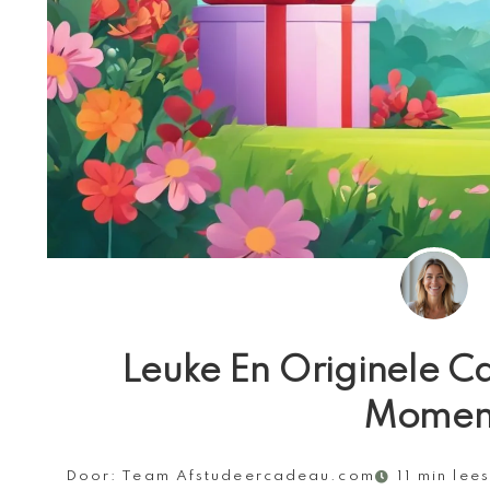
Leuke En Originele C
Momen
Door:
Team Afstudeercadeau.com
11 min lees