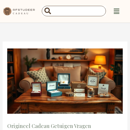
Ga
Main
Search
naar
Menu
...
de
inhoud
Origineel Cadeau Getuigen Vragen