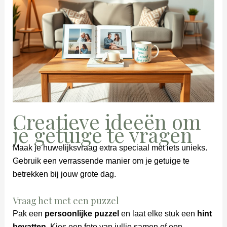
Creatieve ideeën om
je getuige te vragen
Maak je huwelijksvraag extra speciaal met iets unieks.
Gebruik een verrassende manier om je getuige te
betrekken bij jouw grote dag.
Vraag het met een puzzel
Pak een
persoonlijke puzzel
en laat elke stuk een
hint
bevatten
. Kies een foto van jullie samen of een