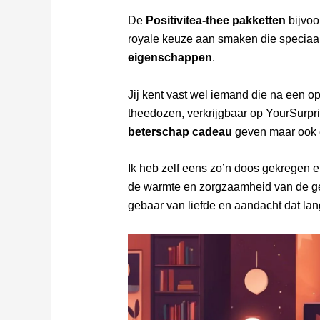
De
Positivitea-thee pakketten
bijvoo
royale keuze aan smaken die speciaa
eigenschappen
.
Jij kent vast wel iemand die na een o
theedozen, verkrijgbaar op YourSurpri
beterschap cadeau
geven maar ook
Ik heb zelf eens zo’n doos gekregen en
de warmte en zorgzaamheid van de gev
gebaar van liefde en aandacht dat lang