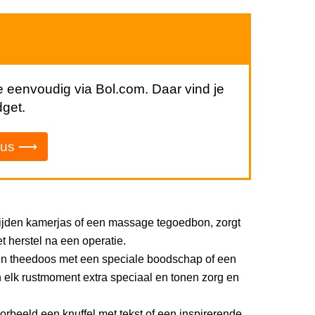
 eenvoudig via Bol.com. Daar vind je
dget.
eaus ⟶
zijden kamerjas of een massage tegoedbon, zorgt
et herstel na een operatie.
en theedoos met een speciale boodschap of een
elk rustmoment extra speciaal en tonen zorg en
rbeeld een knuffel met tekst of een inspirerende