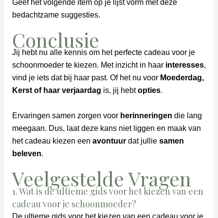
Geef het volgende item op je lijst vorm met deze
bedachtzame suggesties.
Conclusie
Jij hebt nu alle kennis om het perfecte cadeau voor je
schoonmoeder te kiezen. Met inzicht in haar
interesses
,
vind je iets dat bij haar past. Of het nu voor
Moederdag,
Kerst of haar verjaardag
is, jij hebt
opties
.
Ervaringen samen zorgen voor
herinneringen
die lang
meegaan. Dus, laat deze kans niet liggen en maak van
het cadeau kiezen een
avontuur
dat jullie
samen
beleven
.
Veelgestelde Vragen
1. Wat is de ultieme gids voor het kiezen van een
cadeau voor je schoonmoeder?
De ultieme gids voor het kiezen van een cadeau voor je