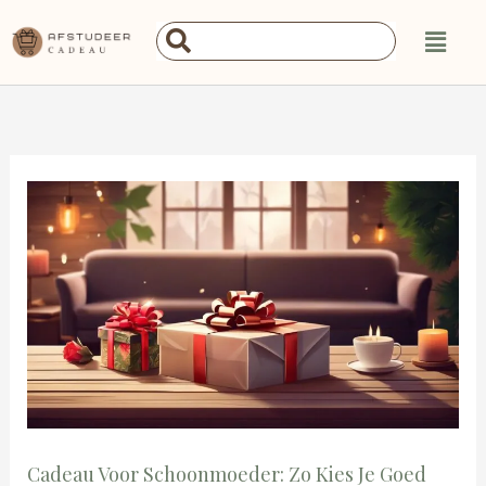
Ga
Main
Search
naar
Menu
...
de
inhoud
Cadeau Voor Schoonmoeder: Zo Kies Je Goed