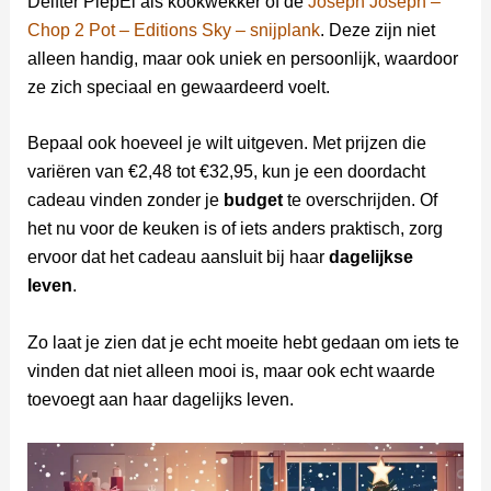
Delfter PiepEi als kookwekker of de
Joseph Joseph –
Chop 2 Pot – Editions Sky – snijplank
. Deze zijn niet
alleen handig, maar ook uniek en persoonlijk, waardoor
ze zich speciaal en gewaardeerd voelt.
Bepaal ook hoeveel je wilt uitgeven. Met prijzen die
variëren van €2,48 tot €32,95, kun je een doordacht
cadeau vinden zonder je
budget
te overschrijden. Of
het nu voor de keuken is of iets anders praktisch, zorg
ervoor dat het cadeau aansluit bij haar
dagelijkse
leven
.
Zo laat je zien dat je echt moeite hebt gedaan om iets te
vinden dat niet alleen mooi is, maar ook echt waarde
toevoegt aan haar dagelijks leven.