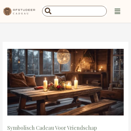
Ga
Main
Search
naar
Menu
...
de
inhoud
Symbolisch Cadeau Voor Vriendschap