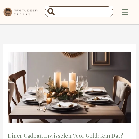
Ga
Main
Search
naar
Menu
...
de
inhoud
Diner Cadeau Inwisselen Voor Geld: Kan Dat?