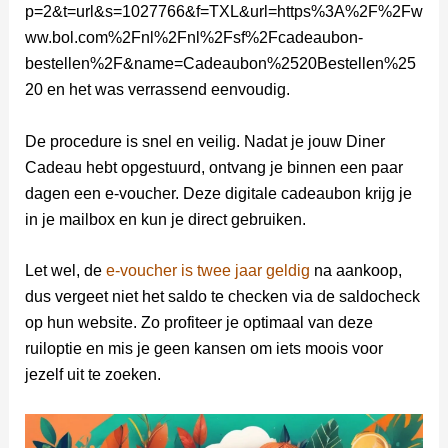
p=2&t=url&s=1027766&f=TXL&url=https%3A%2F%2Fw
ww.bol.com%2Fnl%2Fnl%2Fsf%2Fcadeaubon-
bestellen%2F&name=Cadeaubon%2520Bestellen%25
20 en het was verrassend eenvoudig.
De procedure is snel en veilig. Nadat je jouw Diner
Cadeau hebt opgestuurd, ontvang je binnen een paar
dagen een e-voucher. Deze digitale cadeaubon krijg je
in je mailbox en kun je direct gebruiken.
Let wel, de
e-voucher is twee jaar geldig
na aankoop,
dus vergeet niet het saldo te checken via de saldocheck
op hun website. Zo profiteer je optimaal van deze
ruiloptie en mis je geen kansen om iets moois voor
jezelf uit te zoeken.