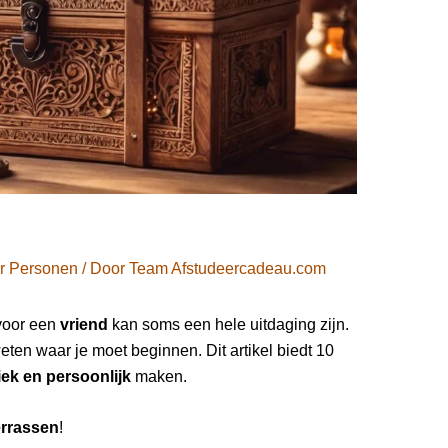
r Personen
/ Door
Team Afstudeercadeau.com
oor een
vriend
kan soms een hele uitdaging zijn.
weten waar je moet beginnen. Dit artikel biedt 10
ek en persoonlijk
maken.
rrassen
!